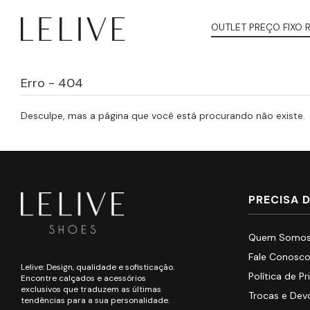
OUTLET PREÇO FIXO 
Erro - 404
Desculpe, mas a página que você está procurando não existe.
PRECISA 
Quem Somo
Fale Conosc
Lelive: Design, qualidade e sofisticação.
Política de P
Encontre calçados e acessórios
exclusivos que traduzem as últimas
Trocas e Dev
tendências para a sua personalidade.