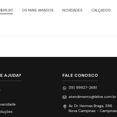
R$99,90
OS MAIS AMADOS
NOVIDADES
CALÇADOS
DE AJUDA?
FALE CONOSCO
(19) 99927-2681
s
atendimento@lelive.com.br
o
rivacidade
Av. Dr. Hermas Braga, 596
Nova Campinas - Campinas
oluções