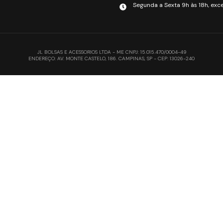
Segunda a Sexta 9h às 18h, exce
JL BOLSAS E ACESSORIOS LTDA - ME CNPJ: 15.015.470/0004-49
ENDEREÇO: AV. MONTE CASTELO, 186. CAMPINAS, SP - CEP: 13026-240