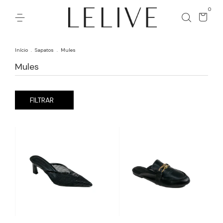
0
Início
.
Sapatos
.
Mules
Mules
FILTRAR