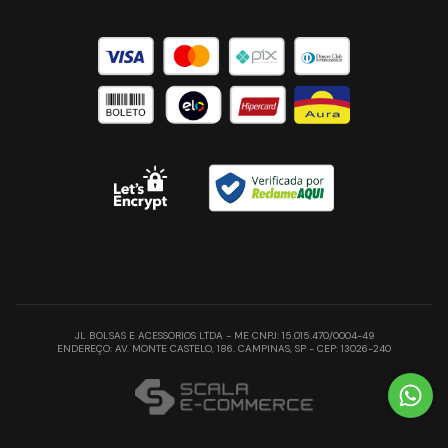
JL BOLSAS E ACESSORIOS LTDA - ME CNPJ: 15.015.470/0004-49
ENDEREÇO: AV. MONTE CASTELO, 186. CAMPINAS, SP - CEP: 13026-240