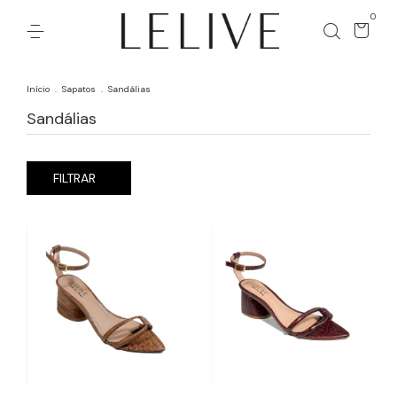
0
Início
.
Sapatos
.
Sandálias
Sandálias
FILTRAR