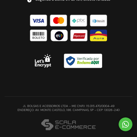
JL BOLSAS E ACESSORIOS LTDA - ME CNPJ: 15.015.470/0004-49
ENDEREÇO: AV. MONTE CASTELO, 186. CAMPINAS, SP - CEP: 13026-240