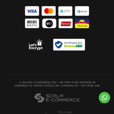
JL BOLSAS E ACESSORIOS LTDA - ME CNPJ: 15.015.470/0004-49
ENDEREÇO: AV. MONTE CASTELO, 186. CAMPINAS, SP - CEP: 13026-240