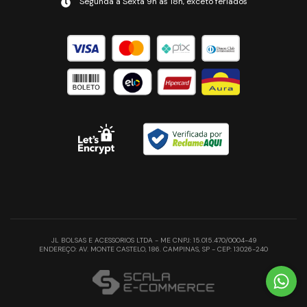
Segunda a Sexta 9h às 18h, exceto feriados
JL BOLSAS E ACESSORIOS LTDA - ME CNPJ: 15.015.470/0004-49
ENDEREÇO: AV. MONTE CASTELO, 186. CAMPINAS, SP - CEP: 13026-240