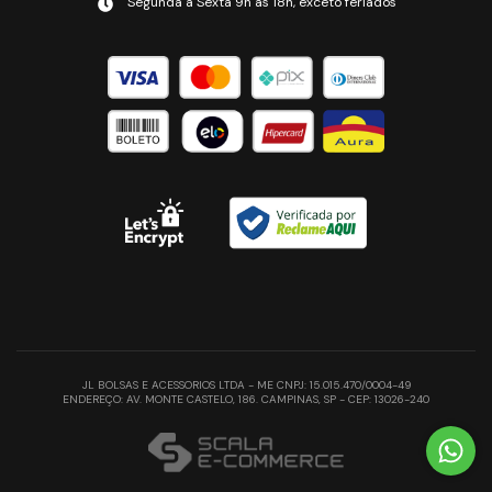
Segunda a Sexta 9h às 18h, exceto feriados
JL BOLSAS E ACESSORIOS LTDA - ME CNPJ: 15.015.470/0004-49
ENDEREÇO: AV. MONTE CASTELO, 186. CAMPINAS, SP - CEP: 13026-240