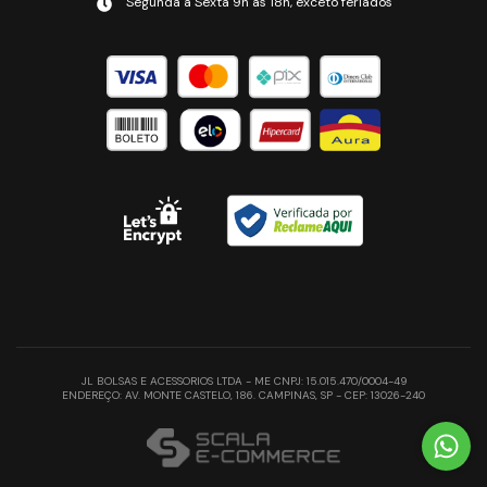
Segunda a Sexta 9h às 18h, exceto feriados
JL BOLSAS E ACESSORIOS LTDA - ME CNPJ: 15.015.470/0004-49
ENDEREÇO: AV. MONTE CASTELO, 186. CAMPINAS, SP - CEP: 13026-240