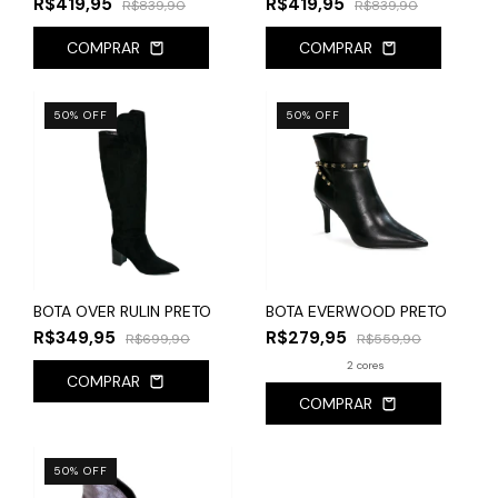
R$419,95
R$419,95
R$839,90
R$839,90
COMPRAR
COMPRAR
50
%
OFF
50
%
OFF
BOTA OVER RULIN PRETO
BOTA EVERWOOD PRETO
R$349,95
R$279,95
R$699,90
R$559,90
2 cores
COMPRAR
COMPRAR
50
%
OFF