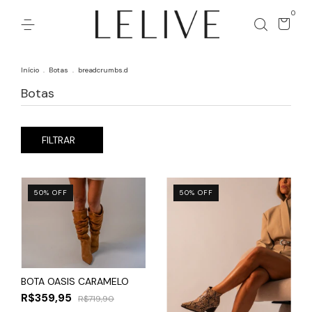
0
Início
.
Botas
.
breadcrumbs.d
Botas
FILTRAR
50
%
OFF
50
%
OFF
BOTA OASIS CARAMELO
R$359,95
R$719,90