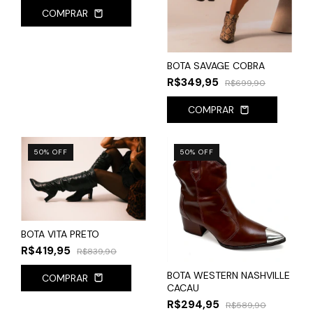
COMPRAR
BOTA SAVAGE COBRA
R$349,95
R$699,90
COMPRAR
50
%
OFF
50
%
OFF
BOTA VITA PRETO
R$419,95
R$839,90
BOTA WESTERN NASHVILLE
COMPRAR
CACAU
R$294,95
R$589,90