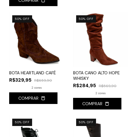
COMPRAR
50
%
OFF
50
%
OFF
BOTA HEARTLAND CAFÉ
BOTA CANO ALTO HOPE
WHISKY
R$329,95
R$659,90
R$284,95
R$569,90
2 cores
2 cores
COMPRAR
COMPRAR
50
%
OFF
50
%
OFF