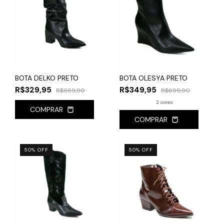
BOTA DELKO PRETO
BOTA OLESYA PRETO
R$329,95
R$349,95
R$659,90
R$699,90
2 cores
COMPRAR
COMPRAR
50
%
OFF
50
%
OFF